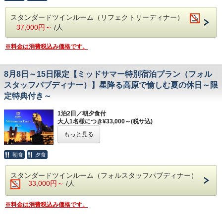
込む、特別な旅行を。
夕食は本館大食堂「リフェクトリー」にて、旬の食材を贅沢
スタンダードツインルーム（リフェクトリーディナー）
に盛り込んだ本プラン限定のシーズナルディナーをご提供い
たします。中世英国の大学食堂を思わせる高い吹き抜けが開
37,000円～
/人
放的な会場は、現代の喧騒から切り離された別世界のような
非日常に包まれています。
※料金は消費税込み価格です。
さらに本プラン限定の特典として、シェイクスピアの傑作
『A Midsummer Night's Dream (真夏の夜の夢)』をテーマに
したアクティビティにご招待。広大な敷地を舞台に、没入感
あるストーリーをお楽しみください。大切な方との忘れられ
8月8日～15日限定【ミッドサマー特別宿泊プラン（フォル
ない夏の思い出づくりに最適です。
スタッフパブディナー）】星降る高原で愉しむ夏の休日～限
定特典付き～
【プラン特典】
・宿泊者限定「星空観察会」
1泊2日／朝夕食付
大人1名様につき¥33,000～(税サ込)
・本プラン宿泊者限定アクティビティ
---------------------------------------------------------------------------
もっと見る
高原を彩るBritish Hillsの夏。シェイクスピアの魔法に迷い
込む、特別な旅行を。
【お食事】
夕食は「フォルスタッフパブ」にて、旬の食材を贅沢に盛り
朝食
夕食
ご夕食：本プラン限定シーズナルディナー（大食
込んだ本プラン限定のシーズナルディナーをご提供いたしま
す。英国の街角にあるパブリックハウスを忠実に再現した会
堂：リフェクトリー）
スタンダードツインルーム（フォルスタッフパブディナー）
場は、木のぬくもりと心地よい賑わいに満ち、現代の喧騒か
33,000円～
/人
ご朝食：ブッフェブレックファスト（大食堂：リフ
ら切り離された別世界のような非日常に包まれています。
お料理とご一緒にオリジナルエールビールやノンアルコール
ェクトリー）
モクテルなどのドリンクもお楽しみください。
※料金は消費税込み価格です。
※本プランではご夕食の際、ドレスコードがござい
さらに本プラン限定の特典として、シェイクスピアの傑作
『A Midsummer Night's Dream (真夏の夜の夢)』をテーマに
ます。