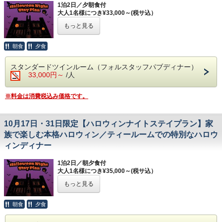
1泊2日／夕朝食付
【ハロウィンイベント同時開催】
ご用意いたします。
大人1名様につき¥33,000～(税サ込）
ブリティッシュヒルズならではのハロウィンアクティビティ
※残数僅少の場合、スタンダードトリプルルームでご用意す
-----------------------------------------------------------------------
を多数ご用意いたします。
もっと見る
る場合がございます。あらかじめご了承ください。
毎年大人気の「ハロウィンナイトステイプラン」が今年も登
■開催日：10月17日(土)～18(日)、10月31日(土)～11月1日
場。
(日)
【
シルバーウィークイベント
も同時開催】
英国パブ風レストラン：フォルスタッフパブでのハロウィン
朝食
夕食
シルバーウィーク期間は、特別なアクティビティを
仕様コースディナーや、夜の本館マナーハウス内を巡る「ハ
その他にも、10月1日（木）～ 11月1日（日）までは施設内
ロウィンナイトツアー」など、ブリティッシュヒルズならで
各所でハロウィン装飾や、各レストラン期間限定メニューを
ご用意いたします。
スタンダードツインルーム（フォルスタッフパブディナー）
はの本格ハロウィンを満喫できる特典付きです。
お楽しみいただけます。
英語アクティビティやスコーン作りなど、ブリティ
33,000円～
/人
ッシュヒルズならではの楽しいイベントが盛りだく
【プラン特典】
【お食事】
さんです。
①本プラン限定ディナー「ハロウィン仕様パブディナー」
ご夕食：本プラン限定ハロウィンコースディナー（大食堂：
※料金は消費税込み価格です。
イベント開催日：
2026年9月19日(土)～9月23日(水
②宿泊者限定ハロウィンナイトツアーへご招待
リフェクトリー）
ご朝食：ブッフェブレックファスト（大食堂：リフェクトリ
祝)
【お食事】
ー）
10月17日・31日限定【ハロウィンナイトステイプラン】家
ご夕食：ハロウィン仕様パブディナー（英国パブ風レストラ
※ご夕食の際、「貴族の亡霊」をテーマとしたドレスコード
※部屋を分けてのご宿泊、1室1名様でご利用をご希
ン：フォルスタッフパブ）
がございます。お召し物のご用意をお願いいたします。
族で楽しむ本格ハロウィン／ティールームでの特別なハロウ
望の場合、シングルユース追加料金を頂戴いたしま
ご朝食：ブッフェブレックファスト（大食堂：リフェクトリ
ィンディナー
す。
ー）
【お部屋】
※本プランにドレスコードはございません。
※画像はイメージです。
スタンダードルーム
1泊2日／朝夕食付
追加料金￥6,000/室でデラックスルーム、￥12,000/室でラ
大人1名様につき¥35,000～(税サ込）
【お部屋】
グジュアリースイートルームへアップグレードも承ります。
スタンダードルーム
ご希望の際はご予約時にお問い合わせください。
もっと見る
※本プランは2名様以上でのご予約を承っております。
追加料金￥6,000/室でデラックスルーム、￥12,000/室でラ
※1室3名様宿泊の場合、エキストラベッドを設置してご用
-----------------------------------------------------------------------
グジュアリースイートルームへアップグレードも承ります。
意いたします。
毎年大人気の「ハロウィンナイトステイプラン」が今年も登
ご希望の際はご予約時にお問い合わせください。
※残室僅少の場合、2名様ご予約の場合でもトリプルルーム
朝食
夕食
場。
※1室3名様宿泊の場合、エキストラベッドを設置してご用
にてお部屋をご用意する場合がございます。あらかじめご了
当館で人気のレストラン：アスコットティールームでのハロ
意いたします。
承ください。