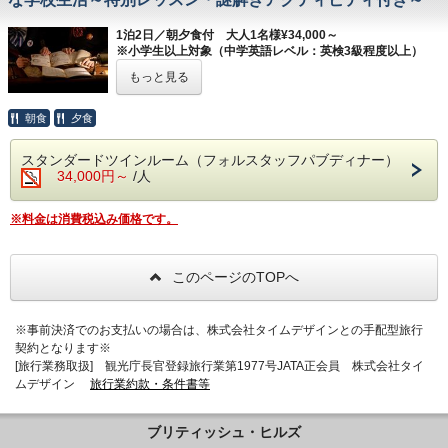
ムへアップグレードも承ります。ご希望の際
【お食事】
パスポートのいらない英国で、圧倒的な非日
はご予約時にお問い合わせください。
ご夕食：
シーズナルパブディナー（英国パブ風レス
1泊2日／朝夕食付 大人1名様¥34,000～
常空間でのご滞在をお楽しみください。
※
1室3名様宿泊の場合、エキストラベッドを1台設置し
※小学生以上対象（中学英語レベル：英検3級程度以上）
トラン：フォルスタッフパブ）
---------------------------------------------------------------------------
てご用意いたします。
もっと見る
季節ごとにメニューが変わりますので、上記リン
英国に伝わる黒魔術学校「スコロマンス」の
※写真はイメージです。
クよりご参照ください。
伝説をもとにした魅惑的な世界で、英国の学
朝食
夕食
【ブリティッシュヒルズの楽しみ方】
ご朝食：ハーフイングリッシュブレックファスト
生気分を満喫いただける宿泊プランです。
ブリティッシュヒルズの楽しみ方はさまざ
（大食堂：リフェクトリー）
ブリティッシュヒルズに開校した「アルケイ
スタンダードツインルーム（フォルスタッフパブディナー）
ま。
34,000円～
/人
※本プランではドレスコードを設けておりません。
ンアカデミー」の入学試験を受け、本プラン
本館内をガイド付きでご案内する名物「マナ
限定特別レッスンや謎解きアクティビティに
ーハウスツアー」や、英国文化を楽しみなが
※料金は消費税込み価格です。
【お部屋】
参加しながら、英国式の教育制度や学生生活
らの英会話教室「英語カルチャーレッスン」
スタンダードルーム
を体験しましょう。
などのアクティビティ、季節ごとのイベント
追加料金￥6,000/室でデラックスルーム、
このページのTOPへ
絵本の中に迷い込んだようなファンタジーの
や各レストラン期間限定メニューもございま
￥12,000/室でラグジュアリースイートルー
世界が、あなたを待っています。
す。
ムへアップグレードも承ります。ご希望の際
※本プランの詳細は
こちら
をご参照くださ
※事前決済でのお支払いの場合は、株式会社タイムデザインとの手配型旅行
パスポートのいらない英国で、圧倒的な非日
はご予約時にお問い合わせください。
契約となります※
い。
常空間でのご滞在をお楽しみください。
[旅行業務取扱] 観光庁長官登録旅行業第1977号JATA正会員 株式会社タイ
※ツインルームに
1室3名様宿泊の場合、エキストラ
ムデザイン
旅行業約款・条件書等
ベッドを1台設置してご用意いたします。トリプルルー
【2026年度催行日】
※写真はイメージです。
ムは正規ベッド3台を設置しておりますが、1～2名様で
2026年9月4日(金)より1泊2日
ブリティッシュ・ヒルズ
のご宿泊でもご利用いただけます。
2027年1月8日(金)より1泊2日