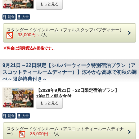
堂：リフェクトリー）
さんです。
----------------------------------------------------------------
もっと見る
￥12,000/室でラグジュアリースイートルームへア
ご朝食：ブッフェブレックファスト
（大食堂：リフ
-----------
開催日：
2026年8月8日(土)～8月16日(日)
ップグレードも承ります。ご希望の際はご予約時に
ェクトリー）
ブリティッシュヒルズでシルバーウィークを満喫す
朝食
夕食
※本プランではご夕食の際、セミフォーマルのドレ
お問い合わせください。
るならこのプラン。
※画像はイメージです。
スコードがございます。
夕食は英国の街角にあるパブの雰囲気をそのままに
※
1室3名様宿泊の場合、エキストラベッドを設置し
スタンダードツインルーム（フォルスタッフパブディナー）
再現したレストラン「フォルスタッフパブ」にて、
33,000円～
/人
てご用意いたします。
【お部屋】
本プラン限定シーズナルディナーをご提供いたしま
※残室僅少の場合、2名様ご予約の場合でもトリプ
スタンダードルーム
す。
追加料金￥6,000/室でデラックスルーム、￥12,000/室でラ
※料金は消費税込み価格です。
ルルームにてお部屋をご用意する場合がございま
お料理とご一緒に、当館のオリジナルエールビール
グジュアリースイートルームへアップグレードも承ります。
などのドリンクもお楽しみください。
す。あらかじめご了承ください。
ご希望の際はご予約時にお問い合わせください。
ご友人同士やご家族でのご宿泊におすすめです。
1室3名様宿泊の場合、エキストラベッドを設置して
※
9月21日～22日限定【シルバーウィーク特別宿泊プラン（ア
ご用意いたします。
スコットティールームディナー）】涼やかな高原で初秋の調
【
ミッドサマーイベント
も同時開催】
【プラン特典】
※残数僅少の場合、スタンダードトリプルルームでご用意す
べ～限定特典付き～
・本プラン限定シーズナルディナー
ミッドサマーイベント期間は、特別なアクテ
る場合がございます。あらかじめご了承ください。
・本プラン宿泊者限定ノベルティのプレゼント
ィビティをご用意いたします。
【2026年9月21日・22日限定宿泊プラン】
【
シルバーウィークイベント
も同時開催】
英語アクティビティやスコーン作りなど、ブ
【お食事】
1泊2日／朝夕食付
シルバーウィーク期間は、特別なアクティビティを
ご夕食：本プラン限定シーズナルディナー（英国パ
リティッシュヒルズならではの楽しいイベン
大人１名様につき¥35,000～(税サ込)
ご用意いたします。
もっと見る
ブ風レストラン：フォルスタッフパブ）
※本プランは2名様以上でのご予約のみ承っており
トが盛りだくさんです。
英語アクティビティやスコーン作りなど、ブリティ
ご朝食：ブッフェブレックファスト（大食堂：リフ
ます。
ッシュヒルズならではの楽しいイベントが盛りだく
朝食
夕食
開催日：
2026年8月8日(土)～8月16日(日)
ェクトリー）
----------------------------------------------------------------
さんです。
※本プランにドレスコードはございません。
-----------
イベント開催日：
2026年9月19日(土)～9月23日(水
スタンダードツインルーム（アスコットティールームディナ
※画像はイメージです。
ブリティッシュヒルズでシルバーウィークを満喫す
祝)
ー）
35,000円～
/人
【お部屋】
るならこのプラン。