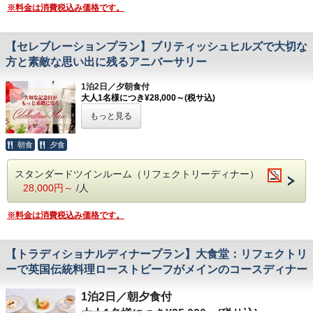
※料金は消費税込み価格です。
いたします。
ますようお願い申し上げます。
----------------------------------------------------------------
【プラン特典】
【ブリティッシュヒルズの楽しみ方】
------------
【セレブレーションプラン】ブリティッシュヒルズで大切な
①ご夕食は貴賓席：ロイヤルバルコニーにお
ブリティッシュヒルズの楽しみ方はさまざ
お部屋はワンランク上の上品な時間が過ごせるデラ
方と素敵な思い出に残るアニバーサリー
席をご用意
ま。
。ご夕食は最高級の食材を使用し
ックスルーム
②ご夕食前にエグゼクティブラウンジで自家
1泊2日／夕朝食付
本館内をガイド付きでご案内する名物「マナ
たシェフ自慢の「グルメディナー」を貴賓
燻製のアペタイザーサービス
大人1名様につき¥28,000～(税サ込)
ーハウスツアー」や、英国文化を楽しみなが
※こちらのプランは2名様以上（中学生以上）でのご利用限
席：ロイヤルバルコニーにてご用意。 さらに
（20歳未満のお客様がご同行の場合ロイヤ
もっと見る
定でご予約を承っております。
らの英会話教室「英語カルチャーレッスン」
英国製高級アメニティが付いた、ワンランク
ルバルコニーにてご提供）
----------------------------------------------------------------------------
などのアクティビティ、季節ごとのイベント
上の特典が盛りだくさんのプランです。
お誕生日や大切な記念日を特別な演出でお祝
朝食
夕食
③英国発ブランドの高級アメニティセット
や各レストラン期間限定メニューもございま
ブリティッシュヒルズでより上質な英国を体
いするアニバーサリープランです。 大切な人
④レイトチェックアウト（～12：00)
スタンダードツインルーム（リフェクトリーディナー）
す。
験できる贅沢なひと時をお過ごしください。
と素敵な時間をお過ごしいただくために、さ
28,000円～
/人
パスポートのいらない英国で、圧倒的な非日
まざまな特典をご用意しております。 ぜひブ
【お食事】
常空間でのご滞在をお楽しみください。
【プラン特典】
リティッシュヒルズで思い出に残る記念日を
※料金は消費税込み価格です。
ご夕食：
グルメディナー（大食堂：リフェク
①ご夕食は貴賓席：ロイヤルバルコニーにお
お過ごしください。
トリー内 ロイヤルバルコニー）
※写真はイメージです。
席をご用意
ご朝食：ハーフイングリッシュブレックファ
【トラディショナルディナープラン】大食堂：リフェクトリ
②ご夕食前にエグゼクティブラウンジで自家
【プラン特典】
スト（リフェクトリーにて）
ーで英国伝統料理ローストビーフがメインのコースディナー
燻製のアペタイザーサービス
①ご夕食時シャンパン1杯サービス：ノンア
※本プランでは夕食時にセミフォーマルのド
（20歳未満のお客様がご同行の場合ロイヤ
ルコールに変更可能
1泊2日／朝夕食付
レスコードがございます。
ルバルコニーにてご提供）
②アニバーサリーケーキをご用意：メッセー