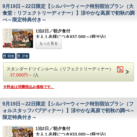
したアクティビティにご招待。広大な敷地を舞台に、没入感
9月19日～22日限定【シルバーウィーク特別宿泊プラン（大
あるストーリーをお楽しみください。大切な方との忘れられ
ない夏の思い出づくりに最適です。
食堂：リフェクトリーディナー）】涼やかな高原で初秋の調
【お部屋】
べ～限定特典付き～
スタンダードルーム
【プラン特典】
追加料金￥6,000/室でデラックスルーム、
1泊2日／朝夕食付
・宿泊者限定「星空観察会」
￥12,000/室でラグジュアリースイートルームへア
大人１名様につき¥37,000～(税サ込)
・本プラン宿泊者限定アクティビティ
----------------------------------------------------------------
ップグレードも承ります。ご希望の際はご予約時に
もっと見る
-----------
お問い合わせください。
【お食事】
ブリティッシュヒルズでシルバーウィークを満喫す
朝食
夕食
※
1室3名様宿泊の場合、エキストラベッドを設置し
るならこのプラン。
ご夕食：本プラン限定シーズナルディナー
てご用意いたします。
夕食は本館内大食堂「リフェクトリー」で旬の食材
（英国パブ風レストラン：フォルスタッフパ
スタンダードツインルーム（リフェクトリーディナー）
をふんだんに使用した、本プラン限定シーズナルデ
※残室僅少の場合、2名様ご予約の場合でもトリプ
37,000円～
/人
ブ）
ィナーをご提供いたします。高い吹き抜けが開放的
ルルームにてお部屋をご用意する場合がございま
ご朝食：ブッフェブレックファスト（大食
な会場で、本格コースディナーをお楽しみくださ
※料金は消費税込み価格です。
す。あらかじめご了承ください。
い。カップルやご夫婦、ご友人同士でのご利用にお
堂：リフェクトリー）
すすめです。
※本プランではご夕食時のドレスコードはご
【
ミッドサマーイベント
も同時開催】
9月19日～22日限定【シルバーウィーク特別宿泊プラン（フ
ざいません。
【プラン特典】
ミッドサマーイベント期間は、特別なアクティビテ
ォルスタッフパブディナー）】涼やかな高原で初秋の調べ～
・本プラン限定シーズナルディナー
ィをご用意いたします。
限定特典付き～
・本プラン宿泊者限定ノベルティのプレゼント
【お部屋】
英語アクティビティやスコーン作りなど、ブリティ
【お食事】
スタンダードルーム
1泊2日／朝夕食付
ッシュヒルズならではの楽しいイベントが盛りだく
ご夕食：本プラン限定シーズナルディナー（大食
大人１名様につき¥33,000～(税サ込)
追加料金￥6,000/室でデラックスルーム、