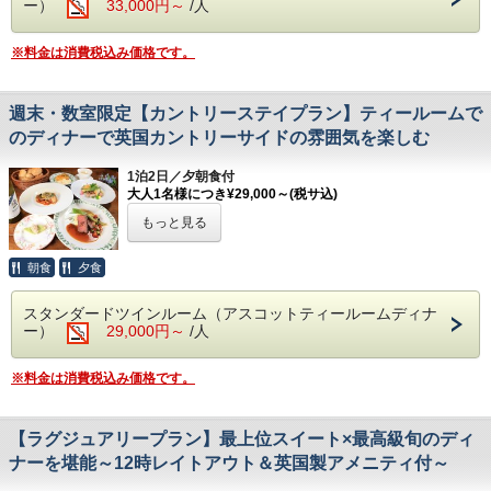
ー）
33,000円～
/人
ハロウィンパレードやワークショップなど、海外の本格的な
会場）
ハロウィンを体験出来るイベントが盛りだくさん！
①リフェクトリー 英国の大食堂
■開催期間：2026年10月17日(土)～18日(日)、10月31日(土)
②フォルスタッフパブ 英国居酒屋パブレストラン
※料金は消費税込み価格です。
～11月1日(日)
③アスコットティールーム 英国風ティールーム
ご朝食：ブッフェブレックファスト（大食堂：リフェクトリ
その他にも、10月1日（木）～ 11月1日（日）までは施設内
ー）
週末・数室限定【カントリーステイプラン】ティールームで
のハロウィン装飾や各レストラン期間限定メニューをお楽し
※①～③よりご希望のご夕食会場にてご予約ください。①リ
みいただけます。
のディナーで英国カントリーサイドの雰囲気を楽しむ
フェクトリーでのご夕食の場合のみ、セミフォーマルのドレ
スコードがございます。
※複数部屋でのご宿泊で、1室1名様でご宿泊される場合、
1泊2日／夕朝食付
追加のシングルユース料金を頂戴いたします。
【お部屋】
大人1名様につき¥29,000～(税サ込)
※写真はイメージです。
スタンダードツインルーム
もっと見る
追加料金￥6,000/室でデラックスルーム、
※こちらのプランは2名様以上でのご利用限定でご予約を承
￥12,000/室でラグジュアリースイートルームへア
っております。
----------------------------------------------------------------------
ップグレードも承ります。ご希望の際はご予約時に
朝食
夕食
お問い合わせください。
※
1室3名様宿泊の場合、エキストラベッドを設置し
英国のカントリーな雰囲気をご堪能いただけ
スタンダードツインルーム（アスコットティールームディナ
ー）
29,000円～
てご用意いたします。
/人
るプランです。
※残室僅少の場合、2名様ご予約の場合でもトリプ
心温まる英国風コース料理を、木のぬくもり
ルルームにてお部屋をご用意する場合がございま
※料金は消費税込み価格です。
が心地良い「アスコットティールーム」にて
す。あらかじめご了承ください。
お召し上がりいただけます。和やかなどこか
【
クリスマスイベント
も同時開催】
【ラグジュアリープラン】最上位スイート×最高級旬のディ
懐かしい空間でのお食事をお楽しみくださ
クリスマスマーケットの開催やクリスマスアフタヌーンティ
ナーを堪能～12時レイトアウト＆英国製アメニティ付～
ーなど、季節限定メニューの提供もございます。
い。
■アドベントシーズン：2026年11月28日（土）～12月25日