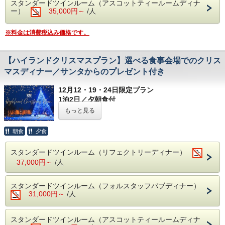
スタンダードツインルーム（アスコットティールームディナ
ウィン仕様コースディナーや、夜の本館マナーハウス内を巡
※残室僅少の場合、2名様ご予約の場合でもトリプルルーム
ー）
35,000円～
/人
る「ハロウィンナイトツアー」など、ブリティッシュヒルズ
にてお部屋をご用意する場合がございます。あらかじめご了
【ご確認事項】
ならではの本格ハロウィンを満喫できる特典付きです。
承ください。
※本プランは20歳以上のお客様のみご利用いただけます。
※本プランではご夕食の際、「貴族の亡霊」をテーマとした
※料金は消費税込み価格です。
【プラン特典】
【ハロウィンイベントも同時開催】
ドレスコードがございます。お召し物はお客様ご自身でご用
①本プラン限定ディナー「ハロウィン仕様ティールームディ
ハロウィンパレードやワークショップなど、海外の本格的な
意をお願いいたします。
ナー」
ハロウィンを体験出来るイベントが盛りだくさん！
※写真はイメージです。
【ハイランドクリスマスプラン】選べる食事会場でのクリス
②宿泊者限定ハロウィンナイトツアーへご招待
■開催期間：2026年10月17日(土)～18日(日)、10月31日(土)
～11月1日(日)
マスディナー／サンタからのプレゼント付き
【お食事】
ご夕食：ハロウィン仕様ティールームディナー（会場：アス
その他にも、10月1日（木）～ 11月1日（日）までは施設内
12月12・19・24日限定プラン
コットティールーム）
のハロウィン装飾や各レストラン期間限定メニューをお楽し
1泊2日／夕朝食付
ご朝食：ブッフェブレックファスト（大食堂：リフェクトリ
みいただけます。
¥33,000～(大人2名様ご利用時、1室1名様あたり、
ー）
もっと見る
※本プランにドレスコードはございません。
※写真はイメージです
税サ込）
---------------------------------------------------------------------------
朝食
夕食
【お部屋】
本場英国のクリスマス気分を満喫いただけるプランをご用意
スタンダードルーム
しました。異国情緒あふれる街並みと静寂に包まれた雪景色
追加料金￥6,000/室でデラックスルーム、￥12,000/室でラ
スタンダードツインルーム（リフェクトリーディナー）
のなか、ブリティッシュヒルズでいつもより少し贅沢なクリ
グジュアリースイートルームへアップグレードも承ります。
スマスをお楽しみください。
37,000円～
/人
ご希望の際はご予約時にお問い合わせください。
※1室3名様宿泊の場合、エキストラベッドを設置してご用
【宿泊者特典】
意いたします。
①クリスマス仕様の特別コースディナー（選べる食事会場）
スタンダードツインルーム（フォルスタッフパブディナー）
※残室僅少の場合、2名様ご予約の場合でもトリプルルーム
②ご夕食時のショートリサイタル
31,000円～
/人
にてお部屋をご用意する場合がございます。あらかじめご了
③サンタクロースからのプレゼント
承ください。
【お食事】
スタンダードツインルーム（アスコットティールームディナ
【ハロウィンイベントも同時開催】
ご夕食：クリスマスコースディナー（以下3つの選べる食事