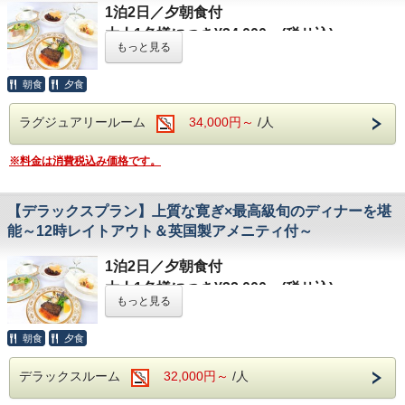
（金）
1泊2日／夕朝食付
■クリスマスイベント：2026年12月12日（土）・13日
【お食事】
大人1名様につき¥34,000～(税サ込)
（日）・19日（土）・20日（日）・24日（木）・25日
ご夕食：
英国風コース料理（会場：アスコッ
もっと見る
（金）
トティールーム
）
※2026年6月28日はイベントのため、午後18
朝食
夕食
ご朝食：ハーフイングリッシュブレックファ
時～22時までの間、本館マナーハウス2階部
スト（会場：大食堂リフェクトリー）
分の立ち入りを制限させていただきます。ご
ラグジュアリールーム
34,000円～
/人
※本プランではドレスコードを設けておりま
不便をおかけいたしますが、何卒ご理解賜り
せん。
※料金は消費税込み価格です。
ますようお願い申し上げます。
----------------------------------------------------------------
【お部屋】
------------
【デラックスプラン】上質な寛ぎ×最高級旬のディナーを堪
スタンダードルーム
お部屋は中世英国の貴族の館を思わせる豪華
能～12時レイトアウト＆英国製アメニティ付～
追加料金￥6,000/室でデラックスルーム、
でクラシカルなラグジュアリースイート。ご
￥12,000/室でラグジュアリースイートルー
1泊2日／夕朝食付
夕食は最高級の食材をふんだんに使用したシ
ムへアップグレードも承ります。ご希望の際
大人1名様につき¥32,000～(税サ込)
ェフ自慢の「グルメディナー」を貴賓席：ロ
もっと見る
はご予約時にお問い合わせください。
イヤルバルコニーにてご用意。さらに英国製
※
※2026年6月28日はイベントのため、午後18
1室3名様宿泊の場合、エキストラベッドを1台設置し
高級アメニティが付いた、ワンランク上の特
朝食
夕食
てご用意いたします。
時～22時までの間、本館マナーハウス2階部
典が盛りだくさんのプランです。
2室以上のご利用で1室1名様でご使用いた
※
分の立ち入りを制限させていただきます。ご
デラックスルーム
32,000円～
/人
ブリティッシュヒルズで最上級の英国を体験
だく場合、追加のシングルユース料金を頂戴
不便をおかけいたしますが、何卒ご理解賜り
できる贅沢なひと時をお過ごしください。