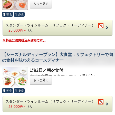
大人1名様につき¥25,000～(税サ込)
※ご夕食時のフランベデザートには香りづけ
もっと見る
③英国発ブランドの高級アメニティセット
ジ記載可能
----------------------------------------------------------------
のためにアルコールが使用されております。
④レイトチェックアウト（～12：00)
③お部屋にメッセージカードをご用意
------------
未成年の方や、アルコールが苦手な方は事前
朝食
夕食
④レイトチェックアウト（～11：00)
英国の大学食堂を再現した本館大食堂：リフ
にご相談ください。
【お食事】
ェクトリーにて、英国伝統料理「ローストビ
スタンダードツインルーム（リフェクトリーディナー）
25,000円～
/人
ご夕食：
グルメディナー（大食堂：リフェク
【お食事】
ーフ」がメインの本格コースディナーをご堪
【お部屋】
トリー内 ロイヤルバルコニー）
ご夕食：
トラディショナルディナー（大食
能いただけるプランです。
ラグジュアリースイートルーム
※料金は消費税込み価格です。
ご朝食：ハーフイングリッシュブレックファ
堂：リフェクトリー）
シェフによるカービングサービスにてご提供
※
1室3名様宿泊の場合、エキストラベッドを1台設置し
スト（リフェクトリーにて）
ご朝食：ハーフイングリッシュブレックファ
いたします。
てご用意いたします。
【シーズナルディナープラン】大食堂：リフェクトリーで旬
※本プランでは夕食時にセミフォーマルのド
スト（大食堂：リフェクトリー）
ブリティッシュヒルズで、英国の伝統文化を
の食材を味わえるコースディナー
レスコードがございます。
※本プランでは夕食時にセミフォーマルのド
お楽しみください。
【ブリティッシュヒルズの楽しみ方】
※ご夕食時のフランベデザートには香りづけ
レスコードがございます。
ブリティッシュヒルズの楽しみ方はさまざ
1泊2日／朝夕食付
のためにアルコールが使用されております。
【お食事】
ま。
大人1名様につき¥25,000～(税サ込)
未成年の方や、アルコールが苦手な方は事前
【お部屋】
ご夕食：
トラディショナルディナー（大食
もっと見る
本館内をガイド付きでご案内する名物「マナ
----------------------------------------------------------------
にご相談ください。
スタンダードルーム
堂：リフェクトリー）
ーハウスツアー」や、英国文化を楽しみなが
------------
朝食
夕食
追加料金￥6,000/室でデラックスルーム、
ご朝食：ハーフイングリッシュブレックファ
らの英会話教室「英語カルチャーレッスン」
英国の大学食堂を再現した本館大食堂：リフ
【お部屋】
￥12,000/室でラグジュアリースイートルー
スト（大食堂：リフェクトリー）
などのアクティビティ、季節ごとのイベント
ェクトリーにて、四季ごとの旬食材をふんだ
スタンダードツインルーム（リフェクトリーディナー）
デラックスルーム
ムへアップグレードも承ります。ご希望の際
※本プランでは夕食時にセミフォーマルのド
や各レストラン期間限定メニューもございま
25,000円～
/人
んに使用したコースディナーをご堪能いただ
※
はご予約時にお問い合わせください。
レスコードがございます。
1室3名様宿泊の場合、エキストラベッドを1台設置し
す。
けるプランです。