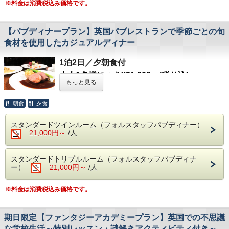
※料金は消費税込み価格です。
※
てご用意いたします。
1室3名様宿泊の場合、エキストラベッドを1台設置し
パスポートのいらない英国で、圧倒的な非日
3か月ごとに変わるメニューは、滋味深いだ
てご用意いたします。
【お部屋】
常空間でのご滞在をお楽しみください。
けでなく目にも鮮やか。季節の果物などを使
【ブリティッシュヒルズの楽しみ方】
スタンダードルーム
【パブディナープラン】英国パブレストランで季節ごとの旬
用したデザートもおすすめです。
ブリティッシュヒルズの楽しみ方はさまざ
【ブリティッシュヒルズの楽しみ方】
追加料金￥6,000/室でデラックスルーム、
食材を使用したカジュアルディナー
※写真はイメージです。
ブリティッシュヒルズで、豊かな四季を感じ
ま。
ブリティッシュヒルズの楽しみ方はさまざ
￥12,000/室でラグジュアリースイートルー
る特別なディナーをお楽しみください。
1泊2日／夕朝食付
本館内をガイド付きでご案内する名物「マナ
ま。
ムへアップグレードも承ります。ご希望の際
大人1名様につき¥21,000～(税サ込)
ーハウスツアー」や、英国文化を楽しみなが
本館内をガイド付きでご案内する名物「マナ
はご予約時にお問い合わせください。
【お食事】
もっと見る
※トリプルルームは1～2名様のご宿泊でもご
らの英会話教室「英語カルチャーレッスン」
ーハウスツアー」や、英国文化を楽しみなが
※
1室3名様宿泊の場合、エキストラベッドを1台設置し
ご夕食：
シーズナルディナー（大食堂：リフ
利用いただけます。
などのアクティビティ、季節ごとのイベント
らの英会話教室「英語カルチャーレッスン」
てご用意いたします。
朝食
夕食
ェクトリー）
----------------------------------------------------------------
や各レストラン期間限定メニューもございま
などのアクティビティ、季節ごとのイベント
ご朝食：ハーフイングリッシュブレックファ
------------
スタンダードツインルーム（フォルスタッフパブディナー）
す。
や各レストラン期間限定メニューもございま
【ブリティッシュヒルズの楽しみ方】
スト（大食堂：リフェクトリー）
21,000円～
/人
英国の街角にあるパブリックハウスを再現したレス
パスポートのいらない英国で、圧倒的な非日
す。
ブリティッシュヒルズの楽しみ方はさまざ
※本プランでは夕食時にセミフォーマルのド
トラン「フォルスタッフパブ」にて、カジュアルな
常空間でのご滞在をお楽しみください。
パスポートのいらない英国で、圧倒的な非日
ま。
レスコードがございます。
スタンダードトリプルルーム（フォルスタッフパブディナ
雰囲気で季節ごとのパブ風コースディナーをお楽し
常空間でのご滞在をお楽しみください。
本館内をガイド付きでご案内する名物「マナ
ー）
21,000円～
/人
みいただけるプランです。 ブリティッシュヒルズ
※写真はイメージです。
ーハウスツアー」や、英国文化を楽しみなが
【お部屋】
オリジナルエールや豊富な品揃えのウィスキー、各
※写真はイメージです。
らの英会話教室「英語カルチャーレッスン」
※料金は消費税込み価格です。
スタンダードルーム
種カクテルなどもお食事とともにお楽しみくださ
などのアクティビティ、季節ごとのイベント
追加料金￥6,000/室でデラックスルーム、
い。
や各レストラン期間限定メニューもございま
期日限定【ファンタジーアカデミープラン】英国での不思議
￥12,000/室でラグジュアリースイートルー
す。
な学校生活～特別レッスン・謎解きアクティビティ付き～