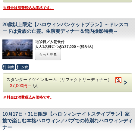
スタンダードルーム
夕食は英国の伝統的なティールームを再現した「ア
※画像はイメージです。
追加料金￥6,000/室でデラックスルーム、￥12,000/室でラ
※料金は消費税込み価格です。
スコットティールーム」にて、モダンブリティッシ
グジュアリースイートルームへアップグレードも承ります。
ュ風コースディナーをご提供いたします。
ご希望の際はご予約時にお問い合わせください。
1室3名様宿泊の場合、エキストラベッドを設置して
※
木のぬくもりが心地良い和やかな空間でのお食事を
20歳以上限定【ハロウィンバンケットプラン】～ドレスコ
ご用意いたします。
お楽しみください。
ードは貴族の亡霊。生演奏ディナー＆館内撮影特典～
※残数僅少の場合、スタンダードトリプルルームでご用意す
ご友人同士やお子様連れのご家族でのご利用におす
る場合がございます。あらかじめご了承ください。
すめです。
1泊2日／夕朝食付
大人1名様につき¥37,000～(税サ込）
【
シルバーウィークイベント
も同時開催】
【プラン特典】
----------------------------------------------------------------------------
シルバーウィーク期間は、特別なアクティビティを
・本プラン限定シーズナルディナー
もっと見る
荘厳なマナーハウスを舞台に、大人だけに許された、秘密の
ご用意いたします。
・本プラン宿泊者限定ノベルティのプレゼント
ハロウィン。
英語アクティビティやスコーン作りなど、ブリティ
朝食
夕食
【お食事】
ッシュヒルズならではの楽しいイベントが盛りだく
夕刻の社交場から始まる、一夜限りの晩餐会。アペタイザー
ご夕食：モダンブリティッシュ風コースディナー
のグラスを片手にゲストとしての社交を楽しみ、怪しく響く
さんです。
スタンダードツインルーム（リフェクトリーディナー）
生演奏の中で更けていく夜。
（アスコットティールーム）
イベント開催日：
2026年9月19日(土)～9月23日(水
37,000円～
/人
ドレスコードは「貴族の亡霊」。妖しくも美しい特別なコー
ご朝食：ブッフェブレックファスト（大食堂：リフ
祝)
スディナーをご堪能ください。
ェクトリー）
非日常の余韻は、ディナー後の館内撮影で美しい思い出に。
※料金は消費税込み価格です。
※本プランにドレスコードはございません。
※画像はイメージです。
五感で浸る、妖艶でクラシカルなひとときをお届けします。
【お部屋】
【本プラン限定特典】
10月17日・31日限定【ハロウィンナイトステイプラン】家
・「貴族の亡霊」に扮して楽しむ特別なハロウィンディナー
スタンダードルーム
・夕食前に貴族の社交場へご招待
追加料金￥6,000/室でデラックスルーム、￥12,000/室でラ
族で楽しむ本格ハロウィン／パブでの特別なハロウィンディ
・夕食中の音楽生演奏の披露
グジュアリースイートルームへアップグレードも承ります。
ナー
・夕食後の館内写真撮影
ご希望の際はご予約時にお問い合わせください。
1室3名様宿泊の場合、エキストラベッドを設置して
※