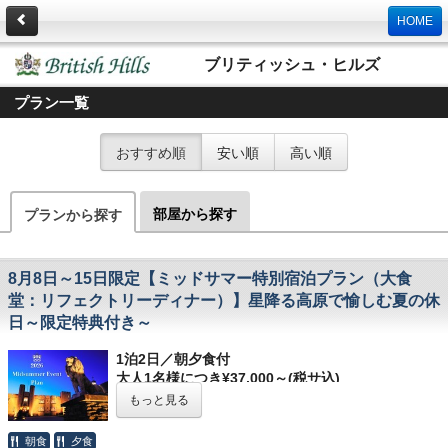
HOME
ブリティッシュ・ヒルズ
プラン一覧
おすすめ順
安い順
高い順
部屋から探す
プランから探す
8月8日～15日限定【ミッドサマー特別宿泊プラン（大食
堂：リフェクトリーディナー）】星降る高原で愉しむ夏の休
日～限定特典付き～
1泊2日／朝夕食付
大人1名様につき¥37,000～(税サ込)
----------------------------------------------------------------
もっと見る
-----------
高原を彩るBritish Hillsの夏。シェイクスピアの魔法に迷い
朝食
夕食